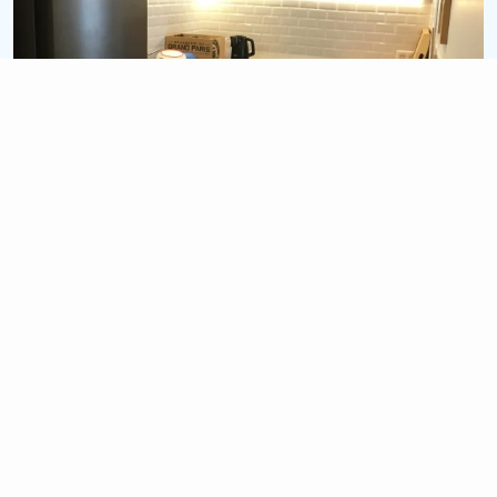
15 900 €
1.5 semaines
Chantier Bruges
Rénovation cuisine complète (Sol + Mur + Meuble)