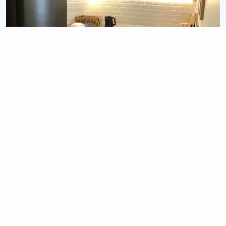
15 900 €
1.5 semaines
Chantier Bruges
Rénovation cuisine complète (Sol + Mur + Meuble)