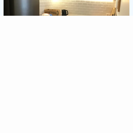
15 900 €
1.5 semaines
Chantier Bruges
Rénovation cuisine complète (Sol + Mur + Meuble)