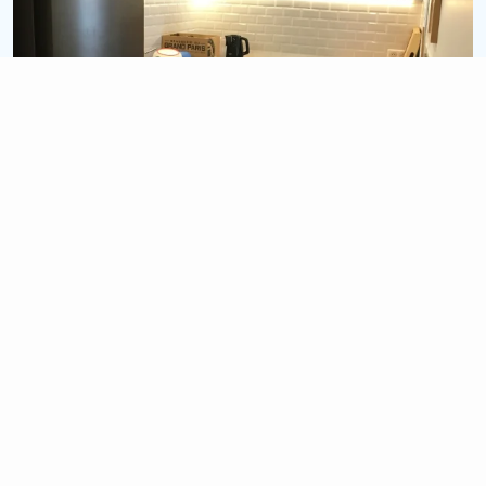
15 900 €
1.5 semaines
Chantier Bruges
Rénovation cuisine complète (Sol + Mur + Meuble)