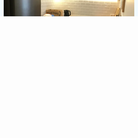
15 900 €
1.5 semaines
Chantier Bruges
Rénovation cuisine complète (Sol + Mur + Meuble)